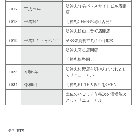
明神丸竹橋パレスサイドビル店開
2017
平成29年
店
2018
平成30年
明神丸GEMS茅場町店開店
明神丸松山二番町店開店
2019
平成31年・令和1年
第88佐賀明神丸(147t)進水
明神丸高松店開店
明神丸梅野開店
明神丸梅野店を明神丸はなれとし
2023
令和5年
てリニューアル
2024
令和6年
明神丸KITTE大阪店をOPEN
土佐のいごっそう亀次を酒場亀次
としてリニューアル
会社案内