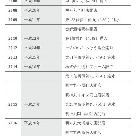
2006
平成18年
第1勝栄丸（499t）購入
2008
平成20年
明神丸本町店開店
2009
平成21年
第183佐賀明神丸（189t）進水
漁師酒場明神開店
2010
平成22年
第8勝栄丸（499t）購入
2012
平成24年
土佐のいごっそう亀次開店
2013
平成25年
第11佐賀明神丸（49t）進水
2014
平成26年
株式会社明神ファーム設立
第18佐賀明神丸（19t）進水
明神丸帯屋町店開店
明神丸イオン岡山店開店
2015
平成27年
第23佐賀明神丸（51t）進水
明神丸岡山本町店開店
2016
平成28年
明神丸大橋通り店開店
明神丸西新宿店開店