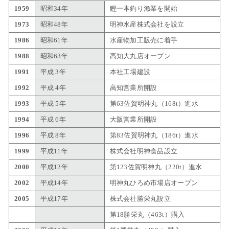
1959
昭和34年
鰹一本釣り漁業を開始
1973
昭和48年
明神水産株式会社を設立
1986
昭和61年
水産物加工販売に着手
1988
昭和63年
高知大丸店オープン
1991
平成 3年
本社工場建設
1992
平成 4年
高知営業所開設
1993
平成 5年
第63佐賀明神丸（168t）進水
1994
平成 6年
大阪営業所開設
1996
平成 8年
第83佐賀明神丸（186t）進水
1999
平成11年
株式会社明神食品設立
2000
平成12年
第123佐賀明神丸（220t）進水
2002
平成14年
明神丸ひろめ市場店オープン
2005
平成17年
株式会社勝栄丸設立
第18勝栄丸（463t）購入