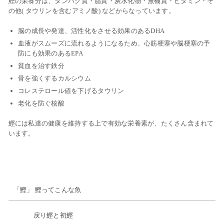
鰹の栄養分は、タンパク質・脂質・炭水化物・無機質・ビタミン・そ
の他( タウリンを含むアミノ酸) などからなっています。
脳の成長や発達、活性化をさせる効果のあるDHA
血液がスムーズに流れるようになるため、心筋梗塞や脳梗塞の予
防にも効果のあるEPA
貧血を治す鉄分
骨を強くするカルシウム
コレステロール値を下げるタウリン
老化を防ぐ核酸
鰹には私達の健康を維持する上で有効な栄養素が、たくさん含まれて
います。
「鰹」 鰹ってこんな魚
戻り鰹と初鰹