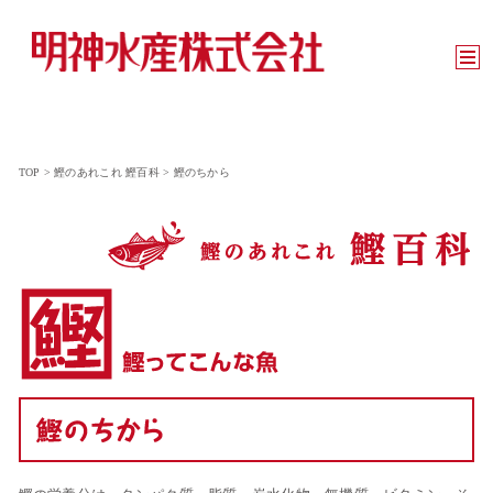
TOP
>
鰹のあれこれ 鰹百科
>
鰹のちから