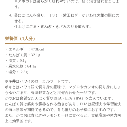
※アボカドは柔らかく崩れやすいので、軽く混ぜ合わせましょ
う。
器にごはんを盛り、（３）・紫玉ねぎ・かいわれ大根の順にの
せる。
仕上げにごま・青ねぎ・きざみのりを散らす。
栄養価（1人分）
・エネルギー：473kcal
・たんぱく質：32.1g
・脂質：9.1g
・炭水化物：64.1g
・塩分： 2.3g
ポキ丼はハワイのローカルフードです。
ポキとはハワイ語で切り身の意味で、マグロやカツオの切り身にしょ
うゆやごま油、香味野菜などと混ぜ合わせた一品です。
かつおは良質なたんぱく質やDHA・EPA（IPA）を含んでいます。
たんぱく質は筋肉や臓器を作る働きがあり、DHAは記憶力や学習能力
の向上効果が期待できるので、育ち盛りのお子様におすすめです。
また、かつおは青ねぎやレモンと一緒に食べると、食欲増進や体力向
上に効果的です。