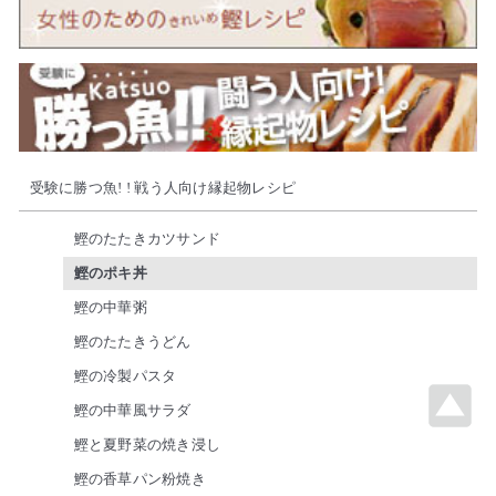
受験に勝つ魚! ! 戦う人向け縁起物レシピ
鰹のたたきカツサンド
鰹のポキ丼
鰹の中華粥
鰹のたたきうどん
鰹の冷製パスタ
鰹の中華風サラダ
鰹と夏野菜の焼き浸し
鰹の香草パン粉焼き