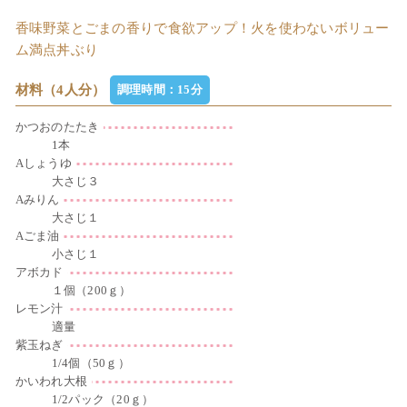
香味野菜とごまの香りで食欲アップ！火を使わないボリュー
ム満点丼ぶり
材料（4人分）
調理時間：15分
かつおのたたき
1本
Aしょうゆ
大さじ３
Aみりん
大さじ１
Aごま油
小さじ１
アボカド
１個（200ｇ）
レモン汁
適量
紫玉ねぎ
1/4個（50ｇ）
かいわれ大根
1/2パック（20ｇ）