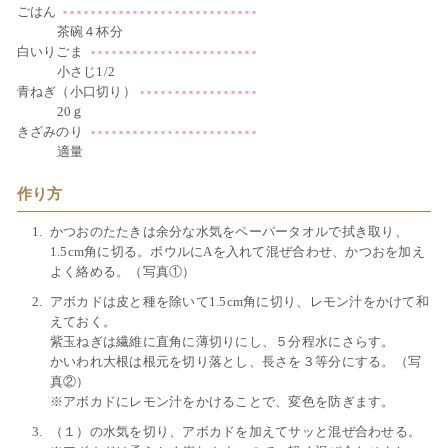
ごはん
茶碗４杯分
白いりごま
小さじ1/2
青ねぎ（小口切り）
20ｇ
きざみのり
適量
作り方
かつおのたたきは余分な水気をペーパータオルで拭き取り、
1.5cm角に切る。ボウルにAを入れて混ぜ合わせ、かつおを加え
よく絡める。（写真①）
アボカドは皮と種を除いて1.5cm角に切り、レモン汁をかけて和
えておく。
紫玉ねぎは繊維に直角に薄切りにし、５分程水にさらす。
かいわれ大根は根元を切り落とし、長さを３等分にする。（写
真②）
※アボカドにレモン汁をかけることで、変色を防ぎます。
（１）の水気を切り、アボカドを加えてサッと混ぜ合わせる。