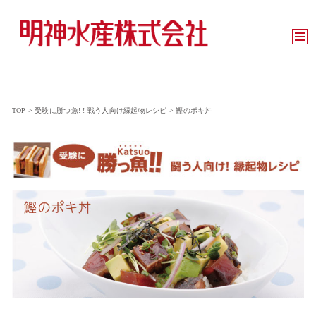
TOP
>
受験に勝つ魚! ! 戦う人向け縁起物レシピ
>
鰹のポキ丼